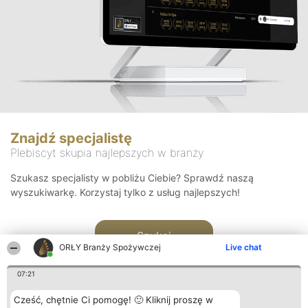
Znajdź specjalistę
Plebiscyt skupia najlepszych w branży
Szukasz specjalisty w pobliżu Ciebie? Sprawdź naszą
wyszukiwarkę. Korzystaj tylko z usług najlepszych!
Szukaj
ORŁY Branży Spożywczej
Live chat
07:21
Cześć, chętnie Ci pomogę! 🙂 Kliknij proszę w