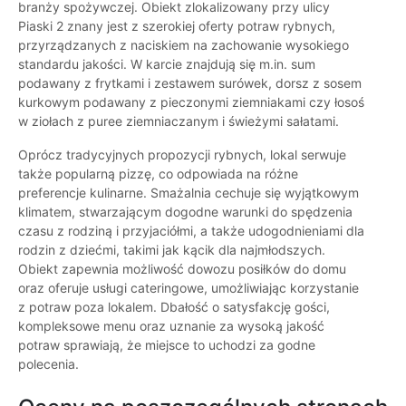
branży spożywczej. Obiekt zlokalizowany przy ulicy
Piaski 2 znany jest z szerokiej oferty potraw rybnych,
przyrządzanych z naciskiem na zachowanie wysokiego
standardu jakości. W karcie znajdują się m.in. sum
podawany z frytkami i zestawem surówek, dorsz z sosem
kurkowym podawany z pieczonymi ziemniakami czy łosoś
w ziołach z puree ziemniaczanym i świeżymi sałatami.
Oprócz tradycyjnych propozycji rybnych, lokal serwuje
także popularną pizzę, co odpowiada na różne
preferencje kulinarne. Smażalnia cechuje się wyjątkowym
klimatem, stwarzającym dogodne warunki do spędzenia
czasu z rodziną i przyjaciółmi, a także udogodnieniami dla
rodzin z dziećmi, takimi jak kącik dla najmłodszych.
Obiekt zapewnia możliwość dowozu posiłków do domu
oraz oferuje usługi cateringowe, umożliwiając korzystanie
z potraw poza lokalem. Dbałość o satysfakcję gości,
kompleksowe menu oraz uznanie za wysoką jakość
potraw sprawiają, że miejsce to uchodzi za godne
polecenia.