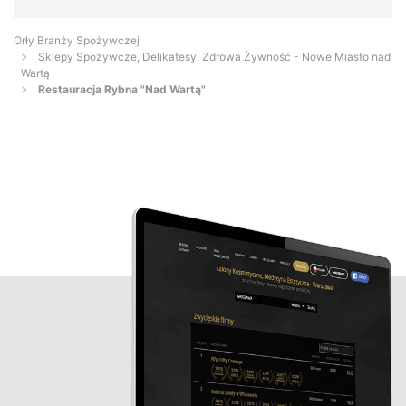
Orły Branży Spożywczej
Sklepy Spożywcze, Delikatesy, Zdrowa Żywność - Nowe Miasto nad
Wartą
Restauracja Rybna "Nad Wartą"