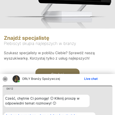
Znajdź specjalistę
Plebiscyt skupia najlepszych w branży
Szukasz specjalisty w pobliżu Ciebie? Sprawdź naszą
wyszukiwarkę. Korzystaj tylko z usług najlepszych!
Szukaj
ORŁY Branży Spożywczej
Live chat
04:12
Cześć, chętnie Ci pomogę! 🙂 Kliknij proszę w
odpowiedni temat rozmowy! 🙂
Organizator plebiscytu
Plebiscyt
Kontakt