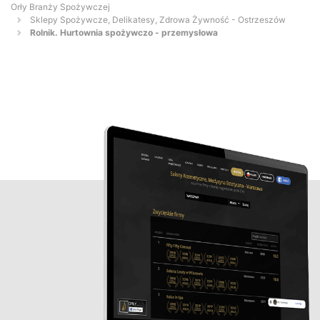
Orły Branży Spożywczej
Sklepy Spożywcze, Delikatesy, Zdrowa Żywność - Ostrzeszów
Rolnik. Hurtownia spożywczo - przemysłowa