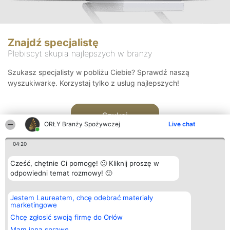
Znajdź specjalistę
Plebiscyt skupia najlepszych w branży
Szukasz specjalisty w pobliżu Ciebie? Sprawdź naszą
wyszukiwarkę. Korzystaj tylko z usług najlepszych!
Szukaj
ORŁY Branży Spożywczej
Live chat
04:20
Cześć, chętnie Ci pomogę! 🙂 Kliknij proszę w
odpowiedni temat rozmowy! 🙂
Organizator plebiscytu
Plebiscyt
Kontakt
Jestem Laureatem, chcę odebrać materiały
Bright Side Solutions sp. z o.
Laureaci
Kontakt
marketingowe
o. sp. k.
Lista
ul. Ruska 22
wszystkich
Chcę zgłosić swoją firmę do Orłów
Wrocław 50-079
Laureatów
Mam inną sprawę
KRS 0000749100 | Regon
Zasady