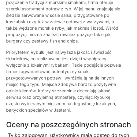
połączenie tradycji z morskimi smakami, firma oferuje
szeroki asortyment potraw z ryb. W jej menu znajdują się
śledzie serwowane w sosie salsa, przygotowane po
kaszubsku czy też w zalewie octowej z warzywami, a
także wędzone morskie ryby, jak makrela i łosoś. Wśród
propozycji można znaleźć również pozycje takie jak
burgery czy zestawy fish and chips.
Priorytetem Rybułki jest najwyższa jakość i świeżość
składników, co realizowane jest dzięki współpracy
wyłącznie z lokalnymi rybakami. Takie podejście pozwala
firmie zagwarantować autentyczny smak
przygotowywanych potraw i wyróżnia ją na tle innych
miejsc tego typu. Miejsce zdobywa bardzo pozytywne
opinie klientów, którzy szczególnie doceniają jakość
serwisu oraz przyjemną atmosferę, czyniąc Rybułkę
często wybieranym miejscem na degustację lokalnych,
bałtyckich specjałów w Jastarni.
Oceny na poszczególnych stronach
Tylko zalogowani użytkownicy maja dostęp do tych