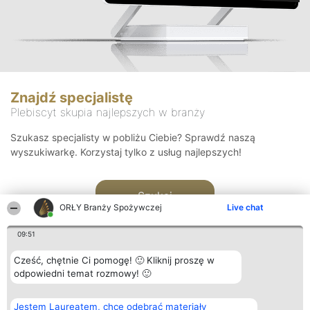
Znajdź specjalistę
Plebiscyt skupia najlepszych w branży
Szukasz specjalisty w pobliżu Ciebie? Sprawdź naszą
wyszukiwarkę. Korzystaj tylko z usług najlepszych!
Szukaj
ORŁY Branży Spożywczej
Live chat
09:51
Cześć, chętnie Ci pomogę! 🙂 Kliknij proszę w
odpowiedni temat rozmowy! 🙂
Organizator plebiscytu
Plebiscyt
Kontakt
Jestem Laureatem, chcę odebrać materiały
Bright Side Solutions sp. z o.
Laureaci
Kontakt