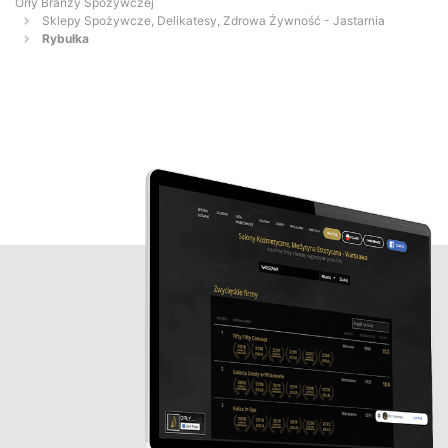
Orły Branży Spożywczej
Sklepy Spożywcze, Delikatesy, Zdrowa Żywność - Jastarnia
Rybułka