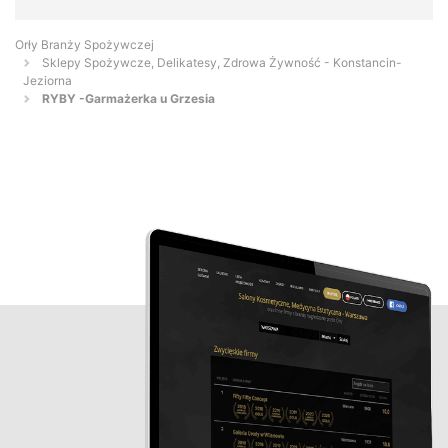
Orły Branży Spożywczej
Sklepy Spożywcze, Delikatesy, Zdrowa Żywność - Konstancin-
Jeziorna
RYBY -Garmażerka u Grzesia