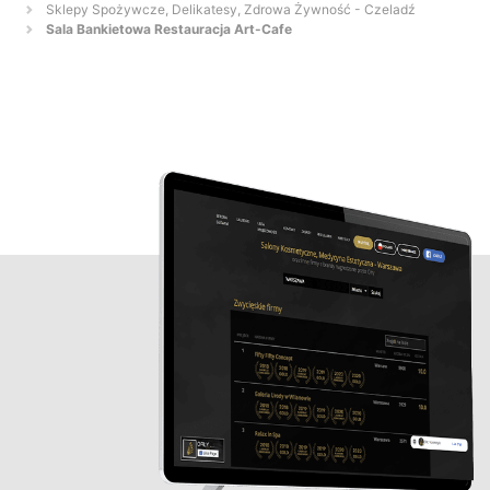
Sklepy Spożywcze, Delikatesy, Zdrowa Żywność - Czeladź
Sala Bankietowa Restauracja Art-Cafe