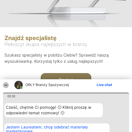
Znajdź specjalistę
Plebiscyt skupia najlepszych w branży
Szukasz specjalisty w pobliżu Ciebie? Sprawdź naszą
wyszukiwarkę. Korzystaj tylko z usług najlepszych!
Szukaj
ORŁY Branży Spożywczej
Live chat
02:32
Cześć, chętnie Ci pomogę! 🙂 Kliknij proszę w
odpowiedni temat rozmowy! 🙂
Organizator plebiscytu
Plebiscyt
Kontakt
Jestem Laureatem, chcę odebrać materiały
Bright Side Solutions sp. z o.
Laureaci
Kontakt
marketingowe
o. sp. k.
Lista