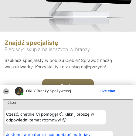
Znajdź specjalistę
Plebiscyt skupia najlepszych w branży
Szukasz specjalisty w pobliżu Ciebie? Sprawdź naszą
wyszukiwarkę. Korzystaj tylko z usług najlepszych!
Szukaj
ORŁY Branży Spożywczej
Live chat
23:24
Cześć, chętnie Ci pomogę! 🙂 Kliknij proszę w
odpowiedni temat rozmowy! 🙂
Organizator plebiscytu
Plebiscyt
Kontakt
Jestem Laureatem, chcę odebrać materiały
Bright Side Solutions sp. z o.
Laureaci
Kontakt