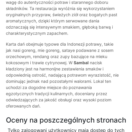
wagę do autentyczności potraw i starannego doboru
składników. Ta restauracja wyróżnia się wykorzystaniem
oryginalnych przypraw, świeżych ziół oraz bogatych past
aromatycznych, dzięki którym serwowane dania
odznaczają się intensywnym smakiem, głęboką barwą i
charakterystycznym zapachem.
Karta dań obejmuje typowe dla Indonezji potrawy, takie
jak nasi goreng, mie goreng, sataye podawane z sosem
orzechowym, rendang oraz zupy bazujące na mleku
kokosowym i trawie cytrynowej. W
Sambal
nacisk
kładziony jest na harmonijne zestawienia smaków i
odpowiednią ostrość, nadającą potrawom wyrazistość, nie
dominując jednak nad pozostałymi walorami. Lokal ten
uchodzi za dogodne miejsce do poznawania
egzotycznych tradycji kulinarnych, doceniany przez
odwiedzających za jakość obsługi oraz wysoki poziom
oferowanych dań.
Oceny na poszczególnych stronach
Tylko zalogowani użytkownicy maja dostęp do tych