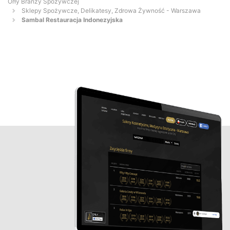
Orły Branży Spożywczej
Sklepy Spożywcze, Delikatesy, Zdrowa Żywność - Warszawa
Sambal Restauracja Indonezyjska