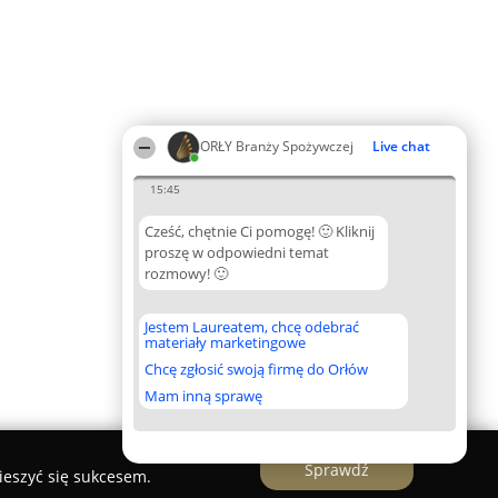
ORŁY Branży Spożywczej
Live chat
15:45
Cześć, chętnie Ci pomogę! 🙂 Kliknij
proszę w odpowiedni temat
rozmowy! 🙂
Jestem Laureatem, chcę odebrać
materiały marketingowe
Chcę zgłosić swoją firmę do Orłów
Mam inną sprawę
Sprawdź
ieszyć się sukcesem.