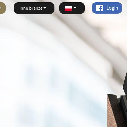
ę
Login
Inne branże