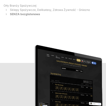
Orły Branży Spożywczej
Sklepy Spożywcze, Delikatesy, Zdrowa Żywność - Gniezno
SENZA bezglutenowa