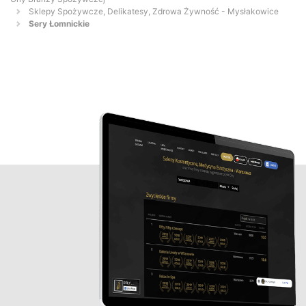
Sklepy Spożywcze, Delikatesy, Zdrowa Żywność - Mysłakowice
Sery Łomnickie