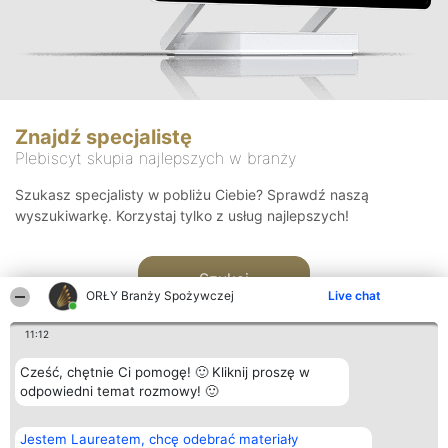
Znajdź specjalistę
Plebiscyt skupia najlepszych w branży
Szukasz specjalisty w pobliżu Ciebie? Sprawdź naszą
wyszukiwarkę. Korzystaj tylko z usług najlepszych!
Szukaj
ORŁY Branży Spożywczej
Live chat
11:12
Cześć, chętnie Ci pomogę! 🙂 Kliknij proszę w
odpowiedni temat rozmowy! 🙂
Organizator plebiscytu
Plebiscyt
Kontakt
Jestem Laureatem, chcę odebrać materiały
Bright Side Solutions sp. z o.
Laureaci
Kontakt