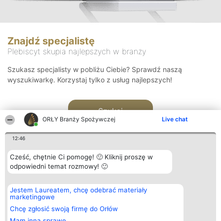
Znajdź specjalistę
Plebiscyt skupia najlepszych w branży
Szukasz specjalisty w pobliżu Ciebie? Sprawdź naszą
wyszukiwarkę. Korzystaj tylko z usług najlepszych!
Szukaj
ORŁY Branży Spożywczej
Live chat
12:46
Cześć, chętnie Ci pomogę! 🙂 Kliknij proszę w
odpowiedni temat rozmowy! 🙂
Organizator plebiscytu
Plebiscyt
Kontakt
Jestem Laureatem, chcę odebrać materiały
Bright Side Solutions sp. z o.
Laureaci
Kontakt
marketingowe
o. sp. k.
Lista
ul. Ruska 22
wszystkich
Chcę zgłosić swoją firmę do Orłów
Wrocław 50-079
Laureatów
Mam inną sprawę
KRS 0000749100 | Regon
Zasady