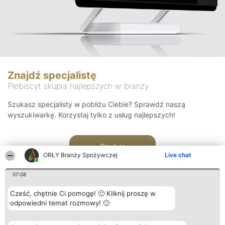
Znajdź specjalistę
Plebiscyt skupia najlepszych w branży
Szukasz specjalisty w pobliżu Ciebie? Sprawdź naszą
wyszukiwarkę. Korzystaj tylko z usług najlepszych!
Szukaj
ORŁY Branży Spożywczej
Live chat
07:08
Cześć, chętnie Ci pomogę! 🙂 Kliknij proszę w
odpowiedni temat rozmowy! 🙂
Organizator plebiscytu
Plebiscyt
Kontakt