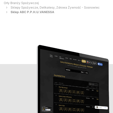
Orły Branży Spożywczej
Sklepy Spożywcze, Delikatesy, Zdrowa Żywność - Sosnowiec
Sklep ABC P.P.H.U.VANESSA