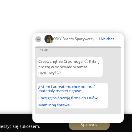
ORŁY Branży Spożywczej
Live chat
07:48
Cześć, chętnie Ci pomogę! 🙂 Kliknij
proszę w odpowiedni temat
rozmowy! 🙂
Jestem Laureatem, chcę odebrać
materiały marketingowe
Chcę zgłosić swoją firmę do Orłów
Mam inną sprawę
Sprawdź
ieszyć się sukcesem.