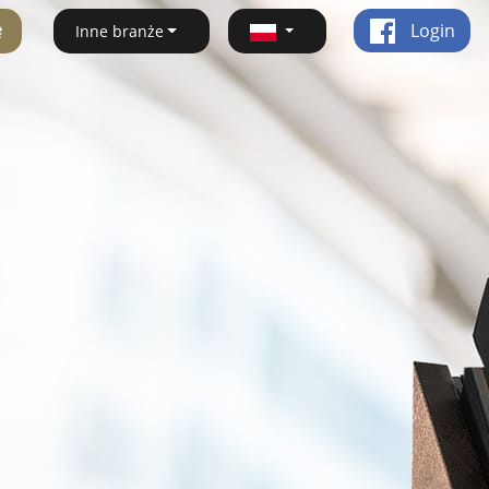
ę
Login
Inne branże