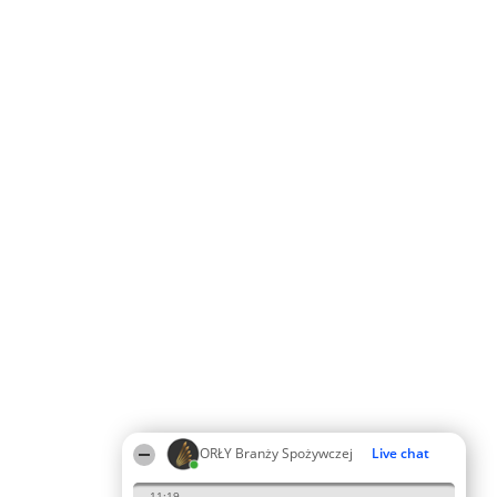
ORŁY Branży Spożywczej
Live chat
11:19