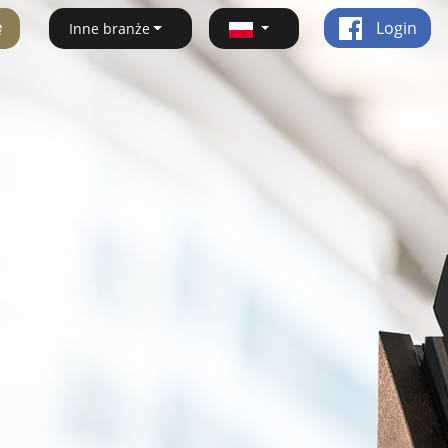
ę
Login
Inne branże