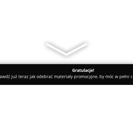
Gratulacje!
awdź już teraz jak odebrać materiały promocyjne, by móc w pełni c
katesy, Zdrowa Żywność - Jabłonna
Sklep ANETA