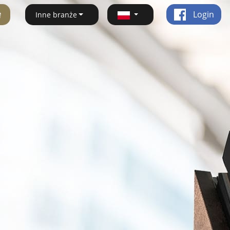
ę
Login
Inne branże