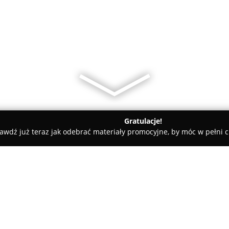
Gratulacje!
awdź już teraz jak odebrać materiały promocyjne, by móc w pełni c
katesy, Zdrowa Żywność - Wałbrzych
Sklep "Bociek"