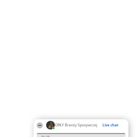
ORŁY Branży Spożywczej
Live chat
06:29