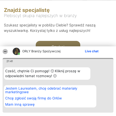
Znajdź specjalistę
Plebiscyt skupia najlepszych w branży
Szukasz specjalisty w pobliżu Ciebie? Sprawdź naszą
wyszukiwarkę. Korzystaj tylko z usług najlepszych!
Szukaj
ORŁY Branży Spożywczej
Live chat
21:41
Cześć, chętnie Ci pomogę! 🙂 Kliknij proszę w
odpowiedni temat rozmowy! 🙂
Organizator plebiscytu
Plebiscyt
Kontakt
Jestem Laureatem, chcę odebrać materiały
Bright Side Solutions sp. z o.
Laureaci
Kontakt
marketingowe
o. sp. k.
Lista
ul. Ruska 22
wszystkich
Chcę zgłosić swoją firmę do Orłów
Wrocław 50-079
Laureatów
Mam inną sprawę
KRS 0000749100 | Regon
Zasady
381313360 | NIP 8943132676
Regulamin
+48 508 492 400
Polityka
Prywatności