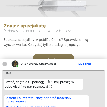
Znajdź specjalistę
Plebiscyt skupia najlepszych w branży
Szukasz specjalisty w pobliżu Ciebie? Sprawdź naszą
wyszukiwarkę. Korzystaj tylko z usług najlepszych!
Szukaj
ORŁY Branży Spożywczej
Live chat
15:33
Cześć, chętnie Ci pomogę! 🙂 Kliknij proszę w
odpowiedni temat rozmowy! 🙂
Organizator plebiscytu
Plebiscyt
Kontakt
Jestem Laureatem, chcę odebrać materiały
Bright Side Solutions sp. z o.
Laureaci
Kontakt
marketingowe
o. sp. k.
Lista
ul. Ruska 22
wszystkich