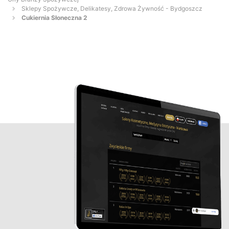
Sklepy Spożywcze, Delikatesy, Zdrowa Żywność - Bydgoszcz
Cukiernia Słoneczna 2