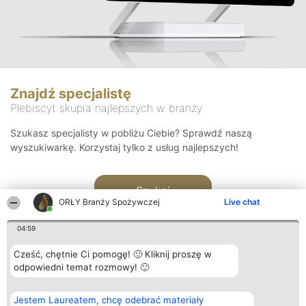
Znajdź specjalistę
Plebiscyt skupia najlepszych w branży
Szukasz specjalisty w pobliżu Ciebie? Sprawdź naszą
wyszukiwarkę. Korzystaj tylko z usług najlepszych!
Szukaj
ORŁY Branży Spożywczej
Live chat
04:59
Cześć, chętnie Ci pomogę! 🙂 Kliknij proszę w
odpowiedni temat rozmowy! 🙂
Organizator plebiscytu
Plebiscyt
Kontakt
Jestem Laureatem, chcę odebrać materiały
Bright Side Solutions sp. z o.
Laureaci
Kontakt