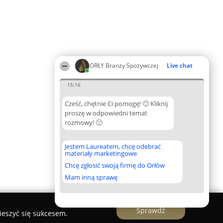
ORŁY Branży Spożywczej
Live chat
15:16
Cześć, chętnie Ci pomogę! 🙂 Kliknij
proszę w odpowiedni temat
rozmowy! 🙂
Jestem Laureatem, chcę odebrać
materiały marketingowe
Chcę zgłosić swoją firmę do Orłów
Mam inną sprawę
Sprawdź
ieszyć się sukcesem.