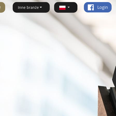
ę
Login
Inne branże