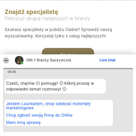
Znajdź specjalistę
Plebiscyt skupia najlepszych w branży
Szukasz specjalisty w pobliżu Ciebie? Sprawdź naszą
wyszukiwarkę. Korzystaj tylko z usług najlepszych!
Szukaj
ORŁY Branży Spożywczej
Live chat
05:40
Cześć, chętnie Ci pomogę! 🙂 Kliknij proszę w
odpowiedni temat rozmowy! 🙂
Organizator plebiscytu
Plebiscyt
Kontakt
Jestem Laureatem, chcę odebrać materiały
Bright Side Solutions sp. z o.
Laureaci
Kontakt
marketingowe
o. sp. k.
Lista
ul. Ruska 22
wszystkich
Chcę zgłosić swoją firmę do Orłów
Wrocław 50-079
Laureatów
Mam inną sprawę
KRS 0000749100 | Regon
Zasady
381313360 | NIP 8943132676
Regulamin
+48 508 492 400
Polityka
Prywatności