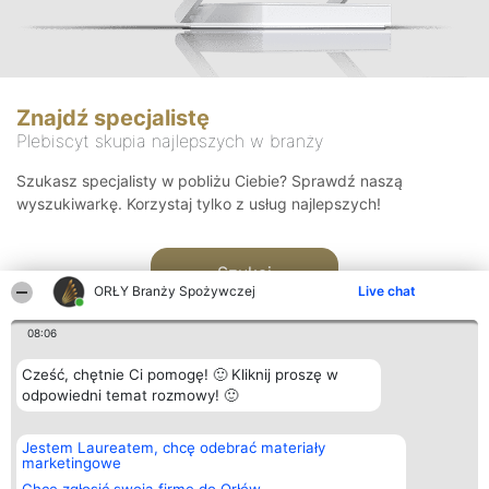
Znajdź specjalistę
Plebiscyt skupia najlepszych w branży
Szukasz specjalisty w pobliżu Ciebie? Sprawdź naszą
wyszukiwarkę. Korzystaj tylko z usług najlepszych!
Szukaj
ORŁY Branży Spożywczej
Live chat
08:06
Cześć, chętnie Ci pomogę! 🙂 Kliknij proszę w
odpowiedni temat rozmowy! 🙂
Organizator plebiscytu
Plebiscyt
Kontakt
Jestem Laureatem, chcę odebrać materiały
Bright Side Solutions sp. z o.
Laureaci
Kontakt
marketingowe
o. sp. k.
Lista
ul. Ruska 22
wszystkich