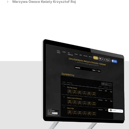
Warzywa Owoce Kwiaty Krzysztof Roj