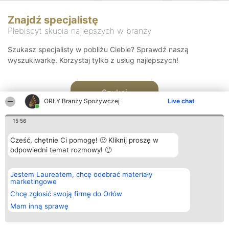
Znajdź specjalistę
Plebiscyt skupia najlepszych w branży
Szukasz specjalisty w pobliżu Ciebie? Sprawdź naszą
wyszukiwarkę. Korzystaj tylko z usług najlepszych!
Szukaj
ORŁY Branży Spożywczej
Live chat
15:56
Cześć, chętnie Ci pomogę! 🙂 Kliknij proszę w
odpowiedni temat rozmowy! 🙂
Organizator plebiscytu
Plebiscyt
Kontakt
Jestem Laureatem, chcę odebrać materiały
Bright Side Solutions sp. z o.
Laureaci
Kontakt
marketingowe
o. sp. k.
Lista
ul. Ruska 22
wszystkich
Chcę zgłosić swoją firmę do Orłów
Wrocław 50-079
Laureatów
Mam inną sprawę
KRS 0000749100 | Regon
Zasady
381313360 | NIP 8943132676
Regulamin
+48 508 492 400
Polityka
Prywatności