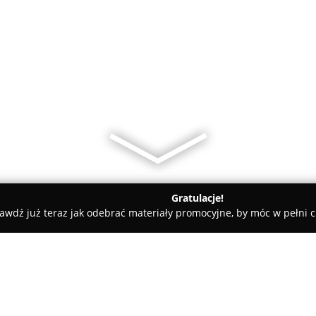
Gratulacje!
awdź już teraz jak odebrać materiały promocyjne, by móc w pełni c
katesy, Zdrowa Żywność - Błażowa
Sklep Kubuś