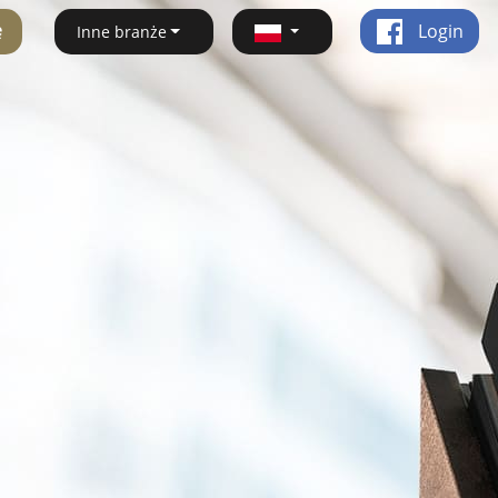
ę
Login
Inne branże