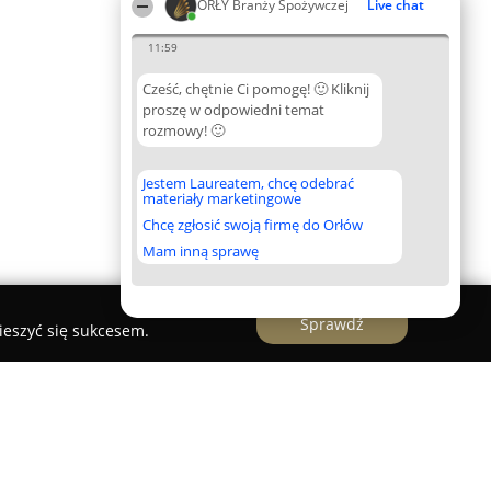
ORŁY Branży Spożywczej
Live chat
11:59
Cześć, chętnie Ci pomogę! 🙂 Kliknij
proszę w odpowiedni temat
rozmowy! 🙂
Jestem Laureatem, chcę odebrać
materiały marketingowe
Chcę zgłosić swoją firmę do Orłów
Mam inną sprawę
Sprawdź
ieszyć się sukcesem.