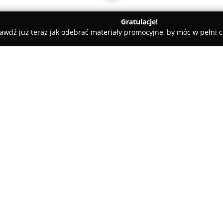
Gratulacje!
awdź już teraz jak odebrać materiały promocyjne, by móc w pełni c
katesy, Zdrowa Żywność - Grudziądz
Sklep "Maja"
O firmie:
Sklep Maja
to rozpoznawalny s
mieszczący się przy ulicy Chełm
szeroki asortyment wysokiej k
codzienne potrzeby mieszkańcó
owoce i warzywa, starannie wy
produkty mleczne.
Według opinii klientów, sklep 
odzwierciedlenie w średniej oc