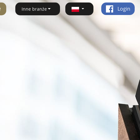
ę
Login
Inne branże