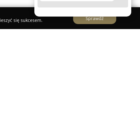
Sprawdź
ieszyć się sukcesem.
klep spożywczy działający w Grudziądzu,
ińskiej 110. Placówka ta od wielu lat oferuje
lasy produktów spożywczych, zaspokajając
w miasta. W ofercie sklepu dostępne są świeże
brane wyroby mięsne, jak również różnorodne
wyróżnia się wygodą zakupów, co znajduje
enie wynoszącej 4,5 na 5 punktów, bazującej na