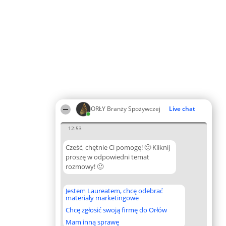
ORŁY Branży Spożywczej
Live chat
12:53
Cześć, chętnie Ci pomogę! 🙂 Kliknij
proszę w odpowiedni temat
rozmowy! 🙂
Jestem Laureatem, chcę odebrać
materiały marketingowe
Chcę zgłosić swoją firmę do Orłów
Mam inną sprawę