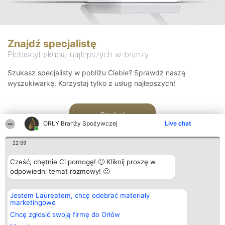
Znajdź specjalistę
Plebiscyt skupia najlepszych w branży
Szukasz specjalisty w pobliżu Ciebie? Sprawdź naszą
wyszukiwarkę. Korzystaj tylko z usług najlepszych!
Szukaj
ORŁY Branży Spożywczej
Live chat
22:59
Cześć, chętnie Ci pomogę! 🙂 Kliknij proszę w
odpowiedni temat rozmowy! 🙂
Organizator plebiscytu
Plebiscyt
Kontakt
Jestem Laureatem, chcę odebrać materiały
Bright Side Solutions sp. z o.
Laureaci
Kontakt
marketingowe
o. sp. k.
Lista
ul. Ruska 22
wszystkich
Chcę zgłosić swoją firmę do Orłów
Wrocław 50-079
Laureatów