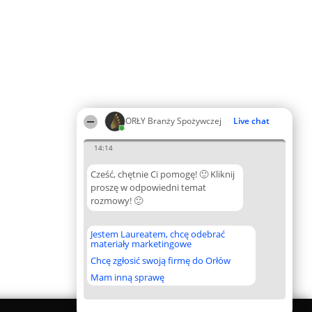
ORŁY Branży Spożywczej
Live chat
14:14
Cześć, chętnie Ci pomogę! 🙂 Kliknij
proszę w odpowiedni temat
rozmowy! 🙂
Jestem Laureatem, chcę odebrać
materiały marketingowe
Chcę zgłosić swoją firmę do Orłów
Mam inną sprawę