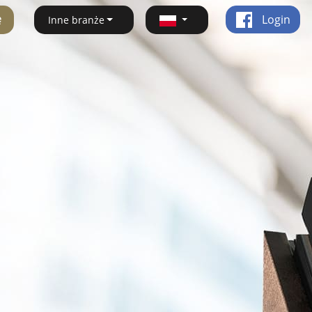
ę
Login
Inne branże