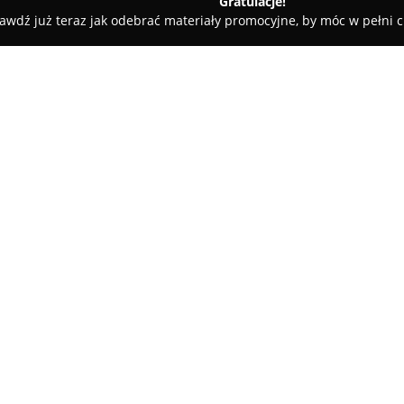
Gratulacje!
awdź już teraz jak odebrać materiały promocyjne, by móc w pełni c
katesy, Zdrowa Żywność - Olecko
Zakład Mięsny Lesk M. Szeras
z
O firmie:
W Ełku, pod adresem Wojska Po
"Lesk"
, który pełni istotną ro
zdobyła uznanie dzięki utrwalon
wśród mieszkańców miasta oraz 
wybór świeżych mięs oraz róż
tradycyjne kabanosy, liczne ro
wyróżniające się wysoką jakośc
Asortyment sklepu dobierany je
nawet wymagających amatorów m
i przyjaznej atmosfery, która