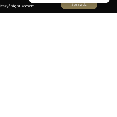
Sprawdź
ieszyć się sukcesem.
zewicz
lskiego 46, znajduje się ceniony
Sklep Mięsny
lę w regionalnej branży spożywczej. Ta placówka
ej pozycji na lokalnym rynku i wysokiej opinii
okolic. W ofercie sklepu dostępny jest szeroki
norodnych wyrobów wędliniarskich, w tym
dzaje kiełbas oraz pozostałe produkty mięsne,
ią.
st z dużą starannością, aby spełnić oczekiwania
ięsa. Placówka słynie z profesjonalnej obsługi
 wpływa na komfort zakupów. Doceniane przez