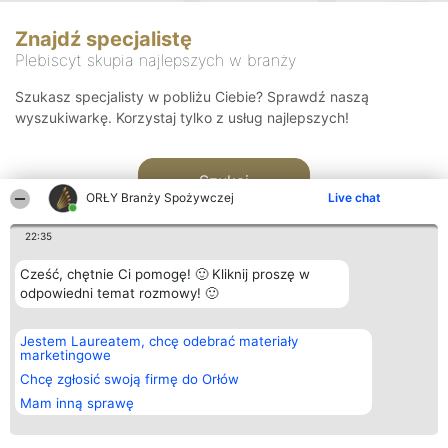
Znajdź specjalistę
Plebiscyt skupia najlepszych w branży
Szukasz specjalisty w pobliżu Ciebie? Sprawdź naszą
wyszukiwarkę. Korzystaj tylko z usług najlepszych!
Szukaj
ORŁY Branży Spożywczej
Live chat
22:35
Cześć, chętnie Ci pomogę! 🙂 Kliknij proszę w
odpowiedni temat rozmowy! 🙂
Organizator plebiscytu
Plebiscyt
Kontakt
Jestem Laureatem, chcę odebrać materiały
Bright Side Solutions sp. z o.
Laureaci
Kontakt
marketingowe
o. sp. k.
Lista
ul. Ruska 22
wszystkich
Chcę zgłosić swoją firmę do Orłów
Wrocław 50-079
Laureatów
Mam inną sprawę
KRS 0000749100 | Regon
Zasady
381313360 | NIP 8943132676
Regulamin
+48 508 492 400
Polityka
Prywatności