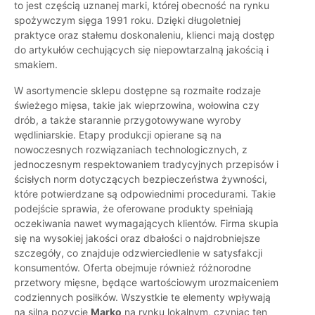
to jest częścią uznanej marki, której obecność na rynku
spożywczym sięga 1991 roku. Dzięki długoletniej
praktyce oraz stałemu doskonaleniu, klienci mają dostęp
do artykułów cechujących się niepowtarzalną jakością i
smakiem.
W asortymencie sklepu dostępne są rozmaite rodzaje
świeżego mięsa, takie jak wieprzowina, wołowina czy
drób, a także starannie przygotowywane wyroby
wędliniarskie. Etapy produkcji opierane są na
nowoczesnych rozwiązaniach technologicznych, z
jednoczesnym respektowaniem tradycyjnych przepisów i
ścisłych norm dotyczących bezpieczeństwa żywności,
które potwierdzane są odpowiednimi procedurami. Takie
podejście sprawia, że oferowane produkty spełniają
oczekiwania nawet wymagających klientów. Firma skupia
się na wysokiej jakości oraz dbałości o najdrobniejsze
szczegóły, co znajduje odzwierciedlenie w satysfakcji
konsumentów. Oferta obejmuje również różnorodne
przetwory mięsne, będące wartościowym urozmaiceniem
codziennych posiłków. Wszystkie te elementy wpływają
na silną pozycję
Marko
na rynku lokalnym, czyniąc ten