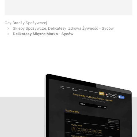
Orły Branży Spożywczej
Sklepy Spożywcze, Delikatesy, Zdrowa Żywność - Syców
Delikatesy Mięsne Marko - Syców