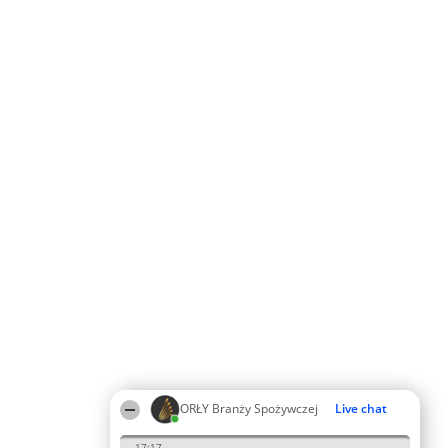
ORŁY Branży Spożywczej
Live chat
17:17