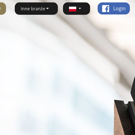
ę
Login
Inne branże