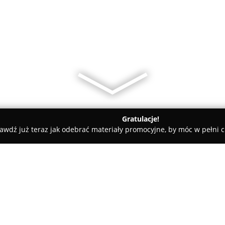
Gratulacje!
awdź już teraz jak odebrać materiały promocyjne, by móc w pełni c
katesy, Zdrowa Żywność - Tczew
Sklep Mięsny Pani Piggi