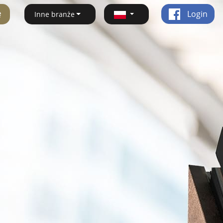
ę
Login
Inne branże