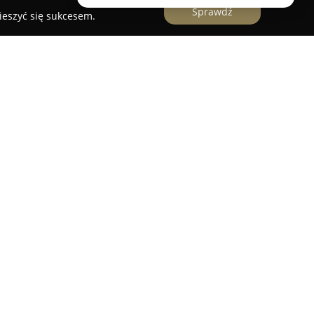
Sprawdź
ieszyć się sukcesem.
onacki
od 1990 roku specjalizuje się w oferowaniu
żywczych, rozwijając swoje działania na
ycji rzemieślniczej. Sklep mięsny koncentruje się
żego mięsa, dbając o staranną selekcję
 przy każdym etapie produkcji.
i znajdują się wędliny przygotowywane według
ceptur, przy użyciu wyłącznie naturalnych
 unikalny aromat oraz smak produktów.
utaj na współpracę z lokalnymi dostawcami, dzięki
wieżością i oryginalnym charakterem. Wiele