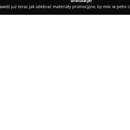
Gratulacje!
awdź już teraz jak odebrać materiały promocyjne, by móc w pełni c
katesy, Zdrowa Żywność - Wrocław
Sklep mięsny Dworecki Patr
O firmie:
Dworecki
, marka z Wrocławia, 
wysokiej jakości produktów spo
fundamentach długoletniej trad
na codziennych dostawach świe
surowców i drobiazgowe detale
W asortymencie firmy Dworeck
tradycyjnych, sprawdzonych re
przypraw, co przekłada się na
Szczególny nacisk kładzie się t
czemu wyroby wyróżniają się ś