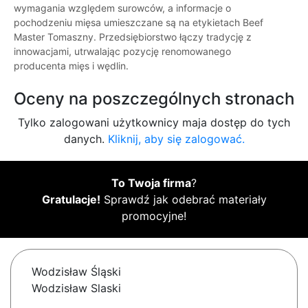
wymagania względem surowców, a informacje o
pochodzeniu mięsa umieszczane są na etykietach Beef
Master Tomaszny. Przedsiębiorstwo łączy tradycję z
innowacjami, utrwalając pozycję renomowanego
producenta mięs i wędlin.
Oceny na poszczególnych stronach
Tylko zalogowani użytkownicy maja dostęp do tych
danych.
Kliknij, aby się zalogować.
To Twoja firma
?
Gratulacje!
Sprawdź jak odebrać materiały
promocyjne!
Wodzisław Śląski
Wodzisław Slaski