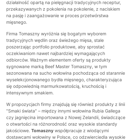
działalność opartą na pielęgnacji tradycyjnych receptur,
przekazywanych z pokolenia na pokolenie, z naciskiem
na pasję i zaangażowanie w proces przetwórstwa
mięsnego.
Firma Tomaszny wyróżnia się bogatym wyborem
tradycyjnych wędlin oraz świeżego mięsa, stale
poszerzając portfolio produktowe, aby sprostać
oczekiwaniom nawet najbardziej wymagających
odbiorców. Ważnym elementem oferty są produkty
sygnowane marką Beef Master Tomaszny, w tym
sezonowana na sucho wołowina pochodząca od starannie
wyselekcjonowanego bydła mięsnego, charakteryzująca
się odpowiednią marmurkowatością, kruchością i
intensywnym smakiem.
W propozycjach firmy znajdują się również produkty z linii
"Smaki świata" – między innymi wołowina Rubia Gallega
czy jagnięcina importowana z Nowej Zelandii, świadczące
o otwartości na różnorodność oraz wysokie standardy
jakościowe.
Tomaszny
współpracuje z wiodącymi
dostawcami wołowiny w Polsce, co odzwierciedla wysokie