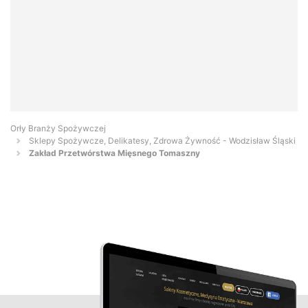
Orły Branży Spożywczej
Sklepy Spożywcze, Delikatesy, Zdrowa Żywność - Wodzisław Śląski
Zakład Przetwórstwa Mięsnego Tomaszny