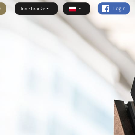
ę
Login
Inne branże