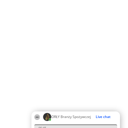
ORŁY Branży Spożywczej
Live chat
05:45