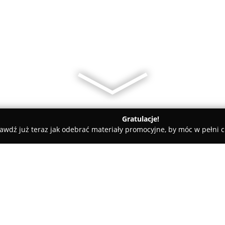
Gratulacje!
awdź już teraz jak odebrać materiały promocyjne, by móc w pełni c
katesy, Zdrowa Żywność - Choszczno
Sklep rybny Delfin