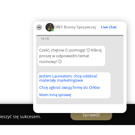
ORŁY Branży Spożywczej
Live chat
15:19
Cześć, chętnie Ci pomogę! 🙂 Kliknij
proszę w odpowiedni temat
rozmowy! 🙂
Jestem Laureatem, chcę odebrać
materiały marketingowe
Chcę zgłosić swoją firmę do Orłów
Mam inną sprawę
Sprawdź
ieszyć się sukcesem.