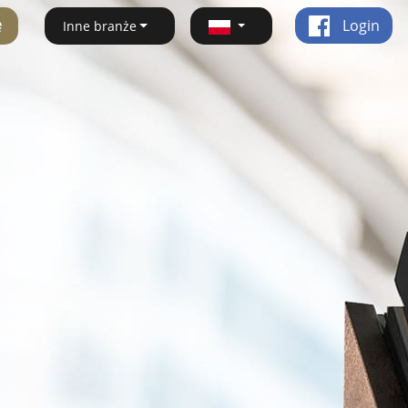
ę
Login
Inne branże