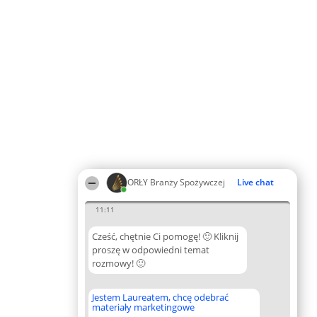
ORŁY Branży Spożywczej
Live chat
11:11
Cześć, chętnie Ci pomogę! 🙂 Kliknij
proszę w odpowiedni temat
rozmowy! 🙂
Jestem Laureatem, chcę odebrać
materiały marketingowe