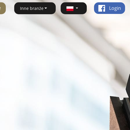
ę
Login
Inne branże