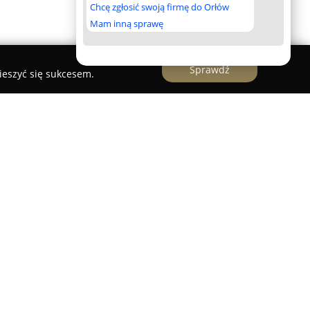
Chcę zgłosić swoją firmę do Orłów
Mam inną sprawę
Sprawdź
ieszyć się sukcesem.
 punkt gastronomiczny zlokalizowany przy Alei
Miejsce to koncentruje się na kuchni domowej,
rzygotowywane z naciskiem na wysoką jakość
ania. Goście mają możliwość skosztowania
zarówno tych tradycyjnych, gotowanych,
dsłonie, odpowiadających na rozmaite preferencje
ajdują się także makarony, bogato aromatyzowane