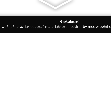
Gratulacje!
awdź już teraz jak odebrać materiały promocyjne, by móc w pełni c
katesy, Zdrowa Żywność - Sopot
Sopocki MŁYN
O firmie:
Sopocki Młyn
stanowi unikalny
Niepodległości 899 w Sopocie. 
oferując różnorodne potrawy p
składników i staranność wykon
ręcznie lepionych pierogów – 
pieczonych, jak i w słodszej o
kulinarne. W ofercie lokalu zn