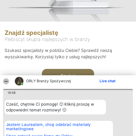
Znajdź specjalistę
Plebiscyt skupia najlepszych w branży
Szukasz specjalisty w pobliżu Ciebie? Sprawdź naszą
wyszukiwarkę. Korzystaj tylko z usług najlepszych!
Szukaj
ORŁY Branży Spożywczej
Live chat
16:58
Cześć, chętnie Ci pomogę! 🙂 Kliknij proszę w
odpowiedni temat rozmowy! 🙂
Organizator plebiscytu
Plebiscyt
Kontakt
Jestem Laureatem, chcę odebrać materiały
Bright Side Solutions sp. z o.
Laureaci
Kontakt
marketingowe
o. sp. k.
Lista
ul. Ruska 22
wszystkich