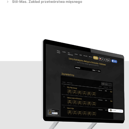
Stil-Mas. Zakład przetwórstwa mięsnego