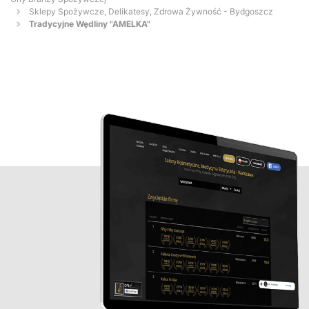
Sklepy Spożywcze, Delikatesy, Zdrowa Żywność - Bydgoszcz
Tradycyjne Wędliny "AMELKA"