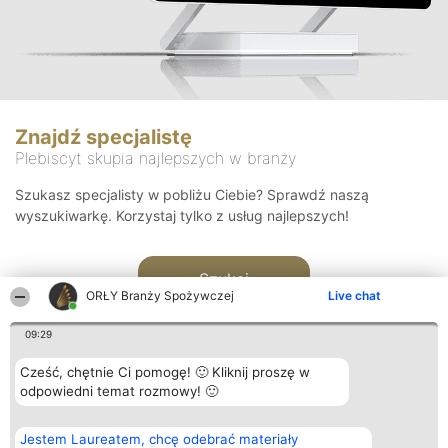
Znajdź specjalistę
Plebiscyt skupia najlepszych w branży
Szukasz specjalisty w pobliżu Ciebie? Sprawdź naszą
wyszukiwarkę. Korzystaj tylko z usług najlepszych!
Szukaj
ORŁY Branży Spożywczej
Live chat
09:29
Cześć, chętnie Ci pomogę! 🙂 Kliknij proszę w
odpowiedni temat rozmowy! 🙂
Organizator plebiscytu
Plebiscyt
Kontakt
Jestem Laureatem, chcę odebrać materiały
Bright Side Solutions sp. z o.
Laureaci
Kontakt