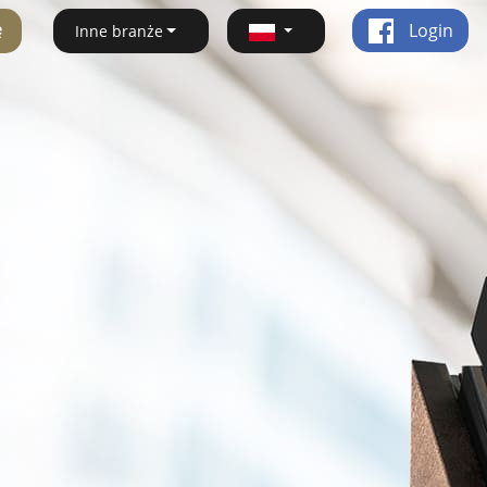
ę
Login
Inne branże