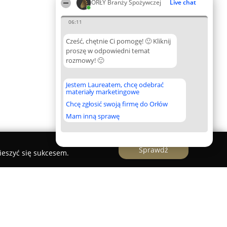
ORŁY Branży Spożywczej
Live chat
06:11
Cześć, chętnie Ci pomogę! 🙂 Kliknij
proszę w odpowiedni temat
rozmowy! 🙂
Jestem Laureatem, chcę odebrać
materiały marketingowe
Chcę zgłosić swoją firmę do Orłów
Mam inną sprawę
Sprawdź
ieszyć się sukcesem.