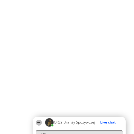
ORŁY Branży Spożywczej
Live chat
22:55