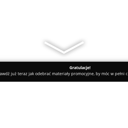
Gratulacje!
awdź już teraz jak odebrać materiały promocyjne, by móc w pełni c
katesy, Zdrowa Żywność - Sandomierz
Art, Spożywcze U Janusz