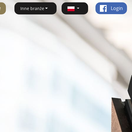
ę
Login
Inne branże