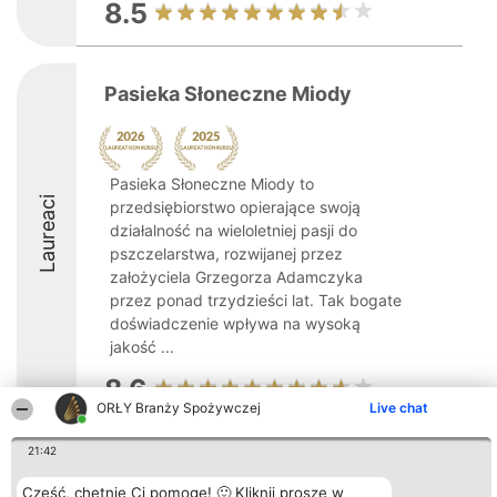
8.5
Pasieka Słoneczne Miody
Pasieka Słoneczne Miody to
Laureaci
przedsiębiorstwo opierające swoją
działalność na wieloletniej pasji do
pszczelarstwa, rozwijanej przez
założyciela Grzegorza Adamczyka
przez ponad trzydzieści lat. Tak bogate
doświadczenie wpływa na wysoką
jakość ...
8.6
ORŁY Branży Spożywczej
Live chat
21:42
Organizator plebiscytu
Plebiscyt
Kontakt
Bright Side Solutions sp. z o.
Laureaci
Kontakt
Cześć, chętnie Ci pomogę! 🙂 Kliknij proszę w