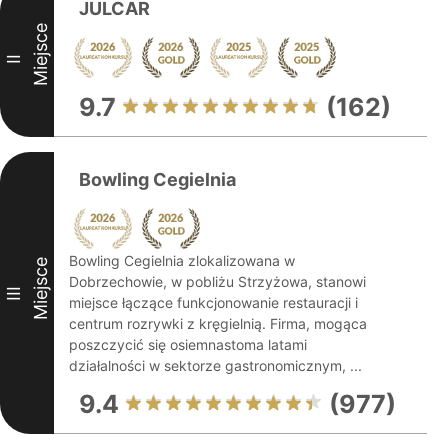
JULCAR
Miejsce
II
9.7
(162)
Bowling Cegielnia
Bowling Cegielnia zlokalizowana w
Miejsce
Dobrzechowie, w pobliżu Strzyżowa, stanowi
III
miejsce łączące funkcjonowanie restauracji i
centrum rozrywki z kręgielnią. Firma, mogąca
poszczycić się osiemnastoma latami
działalności w sektorze gastronomicznym, ...
9.4
(977)