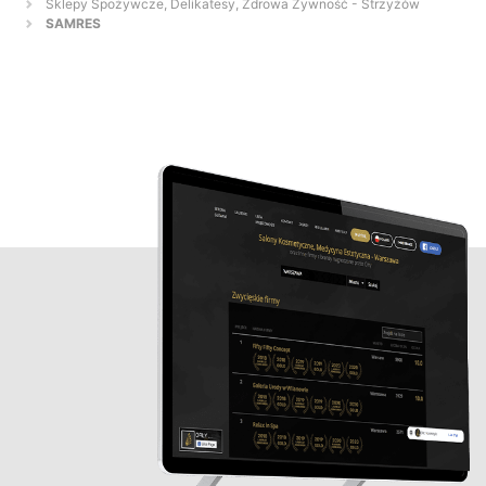
Sklepy Spożywcze, Delikatesy, Zdrowa Żywność - Strzyżów
SAMRES