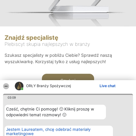
Znajdź specjalistę
Plebiscyt skupia najlepszych w branży
Szukasz specjalisty w pobliżu Ciebie? Sprawdź naszą
wyszukiwarkę. Korzystaj tylko z usług najlepszych!
Szukaj
ORŁY Branży Spożywczej
Live chat
03:09
Cześć, chętnie Ci pomogę! 🙂 Kliknij proszę w
odpowiedni temat rozmowy! 🙂
Organizator plebiscytu
Plebiscyt
Kontakt
Jestem Laureatem, chcę odebrać materiały
Bright Side Solutions sp. z o.
Laureaci
Kontakt
marketingowe
o. sp. k.
Lista