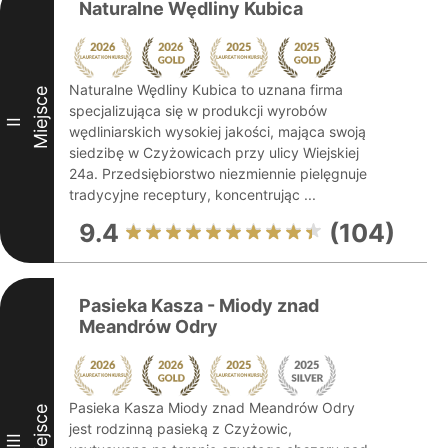
Naturalne Wędliny Kubica
Naturalne Wędliny Kubica to uznana firma
Miejsce
specjalizująca się w produkcji wyrobów
II
wędliniarskich wysokiej jakości, mająca swoją
siedzibę w Czyżowicach przy ulicy Wiejskiej
24a. Przedsiębiorstwo niezmiennie pielęgnuje
tradycyjne receptury, koncentrując ...
9.4
(104)
Pasieka Kasza - Miody znad
Meandrów Odry
Pasieka Kasza Miody znad Meandrów Odry
Miejsce
jest rodzinną pasieką z Czyżowic,
III