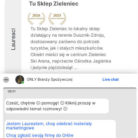
Tu Sklep Zieleniec
Tu Sklep Zieleniec to lokalny sklep
Laureaci
działający na terenie Dusznik-Zdroju,
dostosowany zarówno do potrzeb
turystów, jak i stałych mieszkańców.
Obiekt mieści się w centrum Zieleniec
Ski Arena, naprzeciw Ośrodka Jagienka
i jedynie pięćdziesiąt ...
8.4
ORŁY Branży Spożywczej
Live chat
08:01
Organizator plebiscytu
Plebiscyt
Kontakt
Cześć, chętnie Ci pomogę! 🙂 Kliknij proszę w
Bright Side Solutions sp. z o.
Laureaci
Kontakt
odpowiedni temat rozmowy! 🙂
o. sp. k.
Lista
ul. Ruska 22
wszystkich
Wrocław 50-079
Laureatów
Jestem Laureatem, chcę odebrać materiały
KRS 0000749100 | Regon
Zasady
marketingowe
381313360 | NIP 8943132676
Regulamin
+48 508 492 400
Polityka
Chcę zgłosić swoją firmę do Orłów
Prywatności