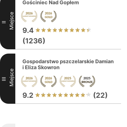
Gościniec Nad Gopłem
Miejsce
II
9.4
(1236)
Gospodarstwo pszczelarskie Damian
i Eliza Skowron
Miejsce
III
9.2
(22)