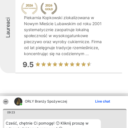
Piekarnia Kopkowski zlokalizowana w
Laureaci
Nowym Mieście Lubawskim od roku 2001
systematycznie zaopatruje lokalną
społeczność w wysokogatunkowe
pieczywo oraz wyroby cukiernicze. Firma
od lat pielęgnuje tradycje rzemieślnicze,
koncentrując się na codziennym ...
9.5
Inne firmy z województwa
ORŁY Branży Spożywczej
Live chat
09:23
Organizator plebiscytu
Plebiscyt
Kontakt
Cześć, chętnie Ci pomogę! 🙂 Kliknij proszę w
Bright Side Solutions sp. z o.
Laureaci
Kontakt