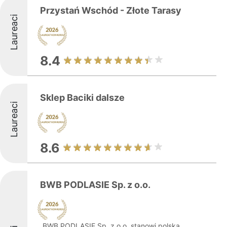
Przystań Wschód - Złote Tarasy
Laureaci
8.4
Sklep Baciki dalsze
Laureaci
8.6
BWB PODLASIE Sp. z o.o.
BWB PODLASIE Sp. z o.o. stanowi polską