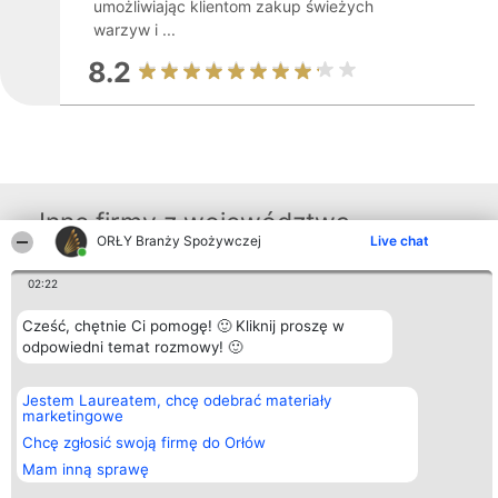
umożliwiając klientom zakup świeżych
warzyw i ...
8.2
Inne firmy z województwa
ORŁY Branży Spożywczej
Live chat
02:22
Organizator plebiscytu
Plebiscyt
Kontakt
Bright Side Solutions sp. z o.
Laureaci
Kontakt
Cześć, chętnie Ci pomogę! 🙂 Kliknij proszę w
o. sp. k.
Lista
odpowiedni temat rozmowy! 🙂
ul. Ruska 22
wszystkich
Wrocław 50-079
Laureatów
KRS 0000749100 | Regon
Zasady
381313360 | NIP 8943132676
Regulamin
Jestem Laureatem, chcę odebrać materiały
+48 508 492 400
Polityka
marketingowe
Prywatności
Chcę zgłosić swoją firmę do Orłów
Mam inną sprawę