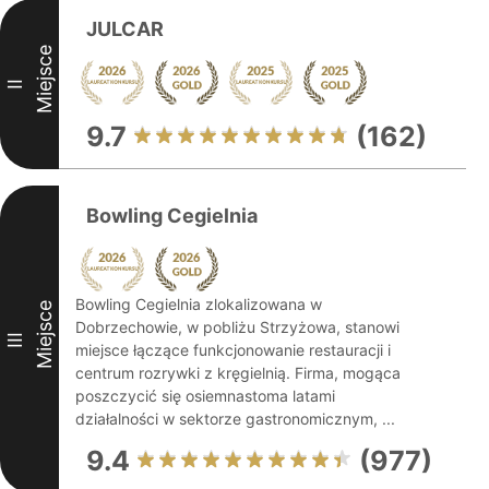
JULCAR
Miejsce
II
9.7
(162)
Bowling Cegielnia
Bowling Cegielnia zlokalizowana w
Miejsce
Dobrzechowie, w pobliżu Strzyżowa, stanowi
III
miejsce łączące funkcjonowanie restauracji i
centrum rozrywki z kręgielnią. Firma, mogąca
poszczycić się osiemnastoma latami
działalności w sektorze gastronomicznym, ...
9.4
(977)