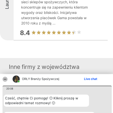
Laureaci
sieci sklepów spożywczych, która
koncentruje się na zapewnieniu klientom
wygody oraz bliskości. Inicjatywa
utworzenia placówek Gama powstała w
2010 roku z myślą ...
8.4
Inne firmy z województwa
ORŁY Branży Spożywczej
Live chat
Organizator plebiscytu
Plebiscyt
Kontakt
Bright Side Solutions sp. z o.
Laureaci
Kontakt
20:08
o. sp. k.
Lista
ul. Ruska 22
wszystkich
Cześć, chętnie Ci pomogę! 🙂 Kliknij proszę w
Wrocław 50-079
Laureatów
KRS 0000749100 | Regon
odpowiedni temat rozmowy! 🙂
Zasady
381313360 | NIP 8943132676
Regulamin
+48 508 492 400
Polityka