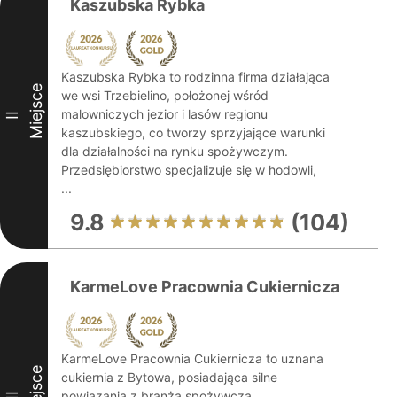
Kaszubska Rybka
Kaszubska Rybka to rodzinna firma działająca
Miejsce
we wsi Trzebielino, położonej wśród
malowniczych jezior i lasów regionu
II
kaszubskiego, co tworzy sprzyjające warunki
dla działalności na rynku spożywczym.
Przedsiębiorstwo specjalizuje się w hodowli,
...
9.8
(104)
KarmeLove Pracownia Cukiernicza
KarmeLove Pracownia Cukiernicza to uznana
Miejsce
cukiernia z Bytowa, posiadająca silne
powiązania z branżą spożywczą.
III