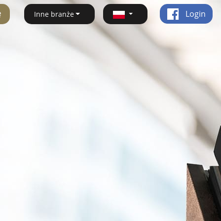
ę
Login
Inne branże