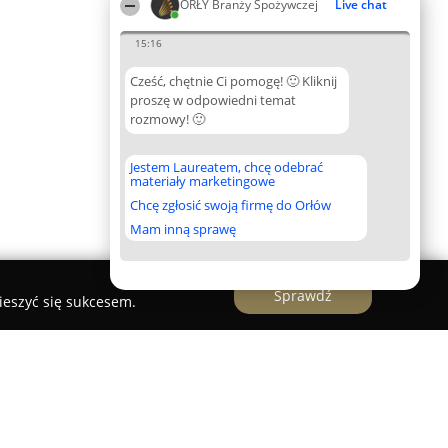
ORŁY Branży Spożywczej
Live chat
15:16
Cześć, chętnie Ci pomogę! 🙂 Kliknij
proszę w odpowiedni temat
rozmowy! 🙂
Jestem Laureatem, chcę odebrać
materiały marketingowe
Chcę zgłosić swoją firmę do Orłów
Mam inną sprawę
Sprawdź
ieszyć się sukcesem.