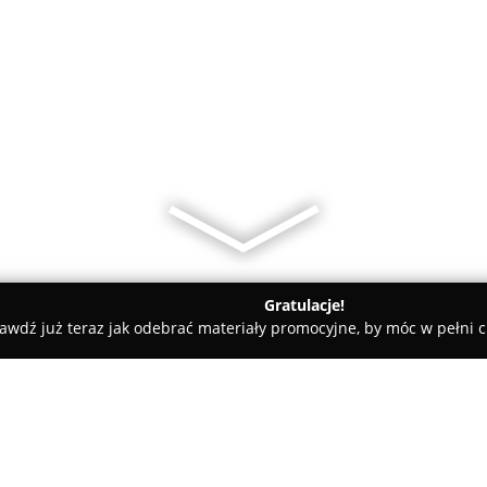
Gratulacje!
awdź już teraz jak odebrać materiały promocyjne, by móc w pełni c
katesy, Zdrowa Żywność - powiat bytowski
ABC Piatczyc