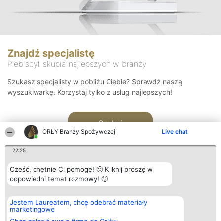
Znajdź specjalistę
Plebiscyt skupia najlepszych w branży
Szukasz specjalisty w pobliżu Ciebie? Sprawdź naszą
wyszukiwarkę. Korzystaj tylko z usług najlepszych!
Szukaj
ORŁY Branży Spożywczej
Live chat
22:25
Cześć, chętnie Ci pomogę! 🙂 Kliknij proszę w
odpowiedni temat rozmowy! 🙂
Organizator plebiscytu
Plebiscyt
Kontakt
Jestem Laureatem, chcę odebrać materiały
Bright Side Solutions sp. z o.
Laureaci
Kontakt
marketingowe
o. sp. k.
Lista
ul. Ruska 22
wszystkich