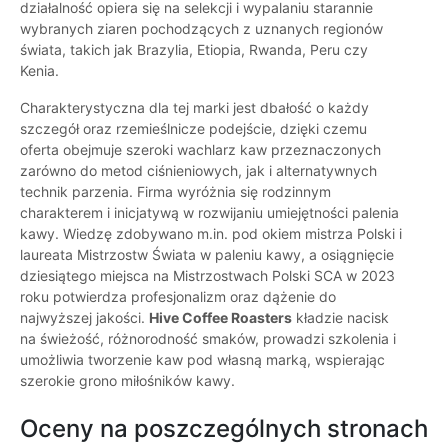
działalność opiera się na selekcji i wypalaniu starannie
wybranych ziaren pochodzących z uznanych regionów
świata, takich jak Brazylia, Etiopia, Rwanda, Peru czy
Kenia.
Charakterystyczna dla tej marki jest dbałość o każdy
szczegół oraz rzemieślnicze podejście, dzięki czemu
oferta obejmuje szeroki wachlarz kaw przeznaczonych
zarówno do metod ciśnieniowych, jak i alternatywnych
technik parzenia. Firma wyróżnia się rodzinnym
charakterem i inicjatywą w rozwijaniu umiejętności palenia
kawy. Wiedzę zdobywano m.in. pod okiem mistrza Polski i
laureata Mistrzostw Świata w paleniu kawy, a osiągnięcie
dziesiątego miejsca na Mistrzostwach Polski SCA w 2023
roku potwierdza profesjonalizm oraz dążenie do
najwyższej jakości.
Hive Coffee Roasters
kładzie nacisk
na świeżość, różnorodność smaków, prowadzi szkolenia i
umożliwia tworzenie kaw pod własną marką, wspierając
szerokie grono miłośników kawy.
Oceny na poszczególnych stronach