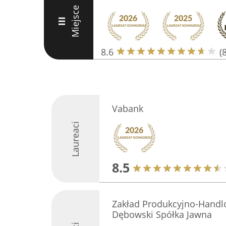
Miejsce
III
8.6
(8
Vabank
Laureaci
8.5
Zakład Produkcyjno-Handlo
Dębowski Spółka Jawna