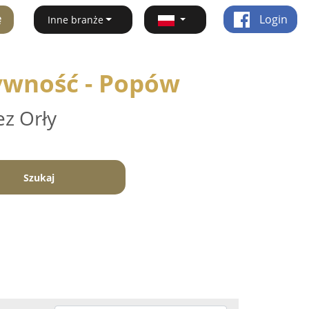
ę
Login
Inne branże
ywność - Popów
ez Orły
Szukaj