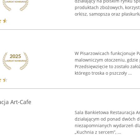
działający na polskim rynku sp
produktach zbożowych, korzysta
orkisz, samopsza oraz płaskurka,
W Pisarzowicach funkcjonuje P
malowniczym otoczeniu, gdzie
Przedsięwzięcie to zostało zał
którego troska o pszczoły ...
cja Art-Cafe
Sala Bankietowa Restauracja Ar
działającym od ponad dwóch de
niezapomnianych wydarzeń dla 
„Kuchnia z sercem”, ...