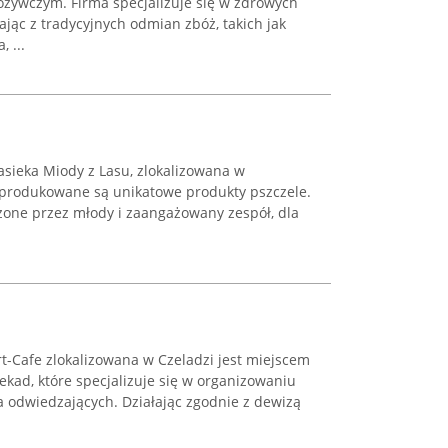
ożywczym. Firma specjalizuje się w zdrowych
jąc z tradycyjnych odmian zbóż, takich jak
 ...
asieka Miody z Lasu, zlokalizowana w
 produkowane są unikatowe produkty pszczele.
ożone przez młody i zaangażowany zespół, dla
t-Cafe zlokalizowana w Czeladzi jest miejscem
kad, które specjalizuje się w organizowaniu
odwiedzających. Działając zgodnie z dewizą