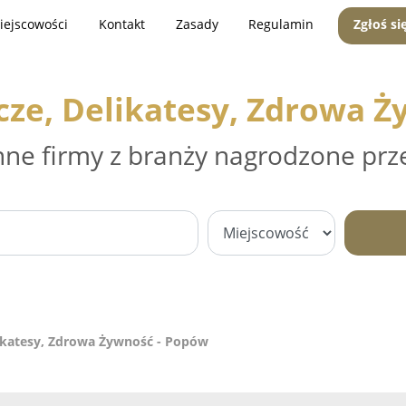
iejscowości
Kontakt
Zasady
Regulamin
Zgłoś si
cze, Delikatesy, Zdrowa Ż
nne firmy z branży nagrodzone prz
ikatesy, Zdrowa Żywność - Popów