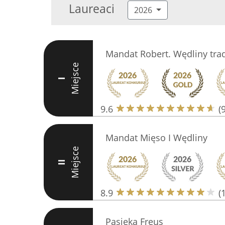
Laureaci
2026
Mandat Robert. Wędliny tra
Miejsce
I
9.6
(
Mandat Mięso I Wędliny
Miejsce
II
8.9
(
Pasieka Freus