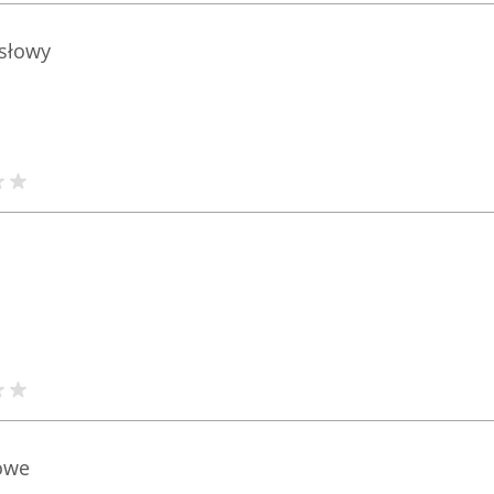
słowy
owe