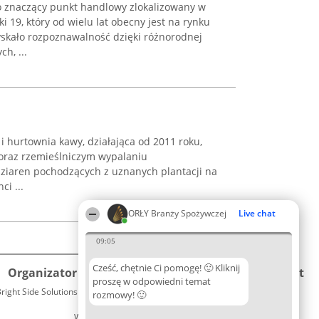
 znaczący punkt handlowy zlokalizowany w
ki 19, który od wielu lat obecny jest na rynku
skało rozpoznawalność dzięki różnorodnej
h, ...
i hurtownia kawy, działająca od 2011 roku,
 oraz rzemieślniczym wypalaniu
ziaren pochodzących z uznanych plantacji na
ci ...
ORŁY Branży Spożywczej
Live chat
09:05
Cześć, chętnie Ci pomogę! 🙂 Kliknij
Organizator plebiscytu
Plebiscyt
Kontakt
proszę w odpowiedni temat
right Side Solutions sp. z o. o. sp. k.
Laureaci
rozmowy! 🙂
Kontakt
ul. Ruska 22
Lista
Wrocław 50-079
wszystkich